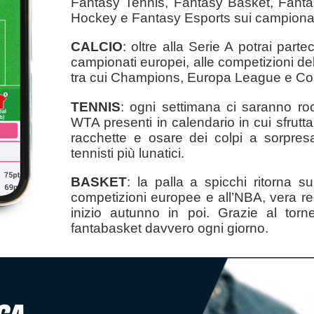
Fantasy Tennis, Fantasy Basket, Fanta
Hockey e Fantasy Esports sui campionat
CALCIO
: oltre alla Serie A potrai partec
campionati europei, alle competizioni del
tra cui Champions, Europa League e Co
TENNIS
: ogni settimana ci saranno roo
WTA presenti in calendario in cui sfrutt
racchette e osare dei colpi a sorpres
tennisti più lunatici.
BASKET
: la palla a spicchi ritorna s
competizioni europee e all’NBA, vera regi
inizio autunno in poi. Grazie al tor
fantabasket davvero ogni giorno.