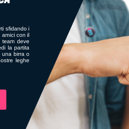
OCA
ti sfidando i
i amici con il
Il team deve
i la partita
 una birra o
nostre leghe