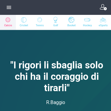
Calcio
Cricket
Tennis
Golf
Basket
Hockey
eSports
"I rigori li sbaglia solo
chi ha il coraggio di
tirarli"
R.Baggio